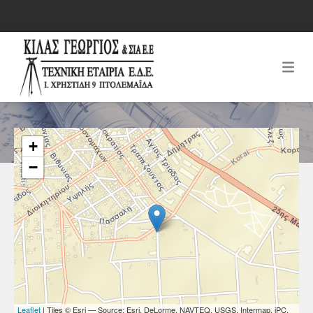
+
−
Leaflet
| Tiles © Esri — Source: Esri, DeLorme, NAVTEQ, USGS, Intermap, iPC,