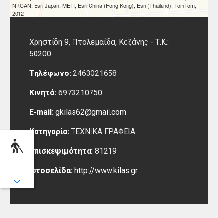
NRCAN, Esri Japan, METI, Esri China (Hong Kong), Esri (Thailand), TomTom,
2012
Χρηστίδη 9, Πτολεμαΐδα,
Κοζάνης -
Τ.Κ.:
50200
Τηλέφωνο:
2463021658
Κινητό:
6973210750
E-mail:
gkilas62@gmail.com
Κατηγορία:
ΤΕΧΝΙΚΑ ΓΡΑΦΕΙΑ
Επισκεψιμότητα:
81219
Ιστοσελίδα:
http://www.kilas.gr