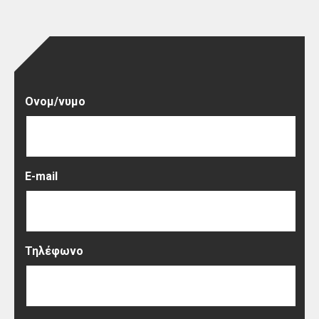
Ονομ/νυμο
E-mail
Τηλέφωνο